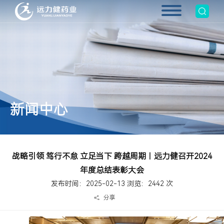
新闻中心
战略引领 笃行不怠 立足当下 跨越周期︱远力健召开2024
年度总结表彰大会
发布时间：2025-02-13 浏览：2442 次
分享