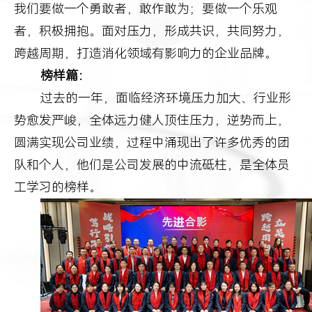
我们要做一个勇敢者，敢作敢为；要做一个乐观
者，积极拥抱。面对压力，形成共识，共同努力，
跨越周期，打造消化领域有影响力的企业品牌。
榜样篇：
过去的一年，面临经济环境压力加大、行业形
势愈发严峻，全体远力健人顶住压力，逆势而上，
圆满实现公司业绩，过程中涌现出了许多优秀的团
队和个人，他们是公司发展的中流砥柱，是全体员
工学习的榜样。