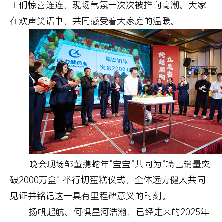
工们惊喜连连，现场气氛一次次被推向高潮。大家
在欢声笑语中，共同感受着大家庭的温暖。
晚会现场邹董携蛇年“宝宝”共同为“瑞巴销量突
破2000万盒” 举行切蛋糕仪式，全体远力健人共同
见证并铭记这一具有里程碑意义的时刻。
扬帆起航、何惧星河浩瀚，已经走来的2025年