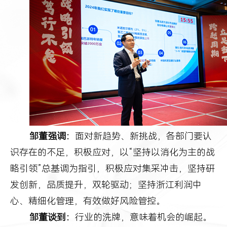
邹董强调：
面对新趋势、新挑战，各部门要认
识存在的不足，积极应对，以“坚持以消化为主的战
略引领”总基调为指引，积极应对集采冲击，坚持研
发创新，品质提升，双轮驱动；坚持浙江利润中
心、精细化管理，有效做好风险管控。
邹董谈到：
行业的洗牌，意味着机会的崛起。