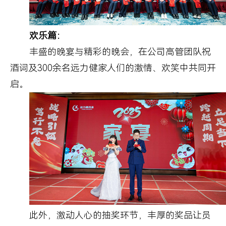
欢乐篇：
丰盛的晚宴与精彩的晚会，在公司高管团队祝
酒词及300余名远力健家人们的激情、欢笑中共同开
启。
此外，激动人心的抽奖环节，丰厚的奖品让员